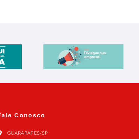
Fale Conosco
GUARARAPES/SP