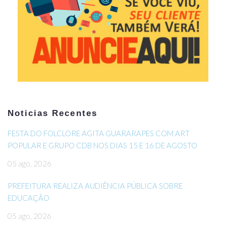
Noticias Recentes
FESTA DO FOLCLORE AGITA GUARARAPES COM ART
POPULAR E GRUPO CDB NOS DIAS 15 E 16 DE AGOSTO
05 ago, 2026
PREFEITURA REALIZA AUDIÊNCIA PÚBLICA SOBRE
EDUCAÇÃO
05 ago, 2026