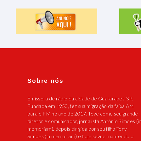
Sobre nós
Emissora de rádio da cidade de Guararapes-SP.
Fundada em 1950, fez sua migração da faixa AM
para o FM no ano de 2017. Teve como seu grande
diretor e comunicador, jornalista Antônio Simões (i
memoriam), depois dirigida por seu filho Tony
Simões (in memoriam) e hoje segue mantendo o