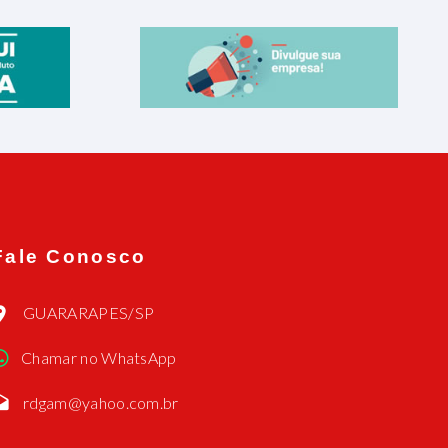
Fale Conosco
GUARARAPES/SP
Chamar no WhatsApp
rdgam@yahoo.com.br